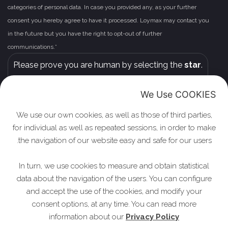
categories of personal data. In case you provided any, as your further
consent you hereby agree to have it processed. Loymax may contact you
in the future but you have the right to opt-out of further
communications.*
Please leave this field empty.
Please prove you are human by selecting the
star
.
We Use COOKIES
We use our own cookies, as well as those of third parties,
for individual as well as repeated sessions, in order to make
the navigation of our website easy and safe for our users.
In turn, we use cookies to measure and obtain statistical
data about the navigation of the users. You can configure
and accept the use of the cookies, and modify your
Privacy Policy
consent options, at any time. You can read more
information about our
Privacy Policy
© 2010-2026 Loymax Marketing Tools