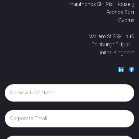
3 Marathonos Str., Mali House,
Paphos 8011
Cyprus
16 William St S W Ln
Edinburgh EH3 7LL
United Kingdom