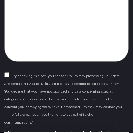
By checking this box, you consent to Loymax processing your data
and contacting you to fulfill your request according to our
Privacy Policy
.
You declare that you have not provided any data concerning special
categories of personal data. In case you provided any, as your further
consent you hereby agree to have it processed. Loymax may contact you
in the future but you have the right to opt-out of further
communications.*
Please leave this field empty.
Please prove you are human by selecting the
key
.