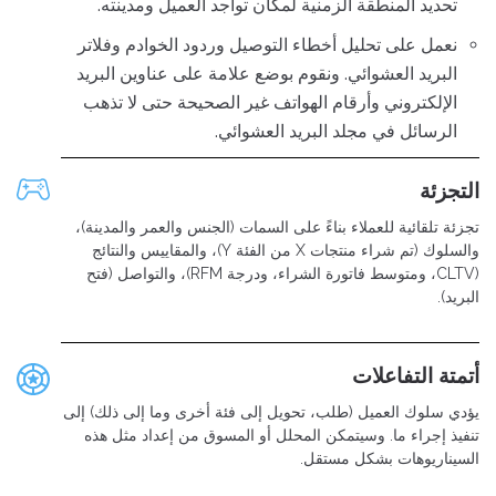
تحديد المنطقة الزمنية لمكان تواجد العميل ومدينته.
نعمل على تحليل أخطاء التوصيل وردود الخوادم وفلاتر
البريد العشوائي. ونقوم بوضع علامة على عناوين البريد
الإلكتروني وأرقام الهواتف غير الصحيحة حتى لا تذهب
الرسائل في مجلد البريد العشوائي.
التجزئة
تجزئة تلقائية للعملاء بناءً على السمات (الجنس والعمر والمدينة)،
والسلوك (تم شراء منتجات X من الفئة Y)، والمقاييس والنتائج
(CLTV، ومتوسط ​​فاتورة الشراء، ودرجة RFM)، والتواصل (فتح
البريد).
أتمتة التفاعلات
يؤدي سلوك العميل (طلب، تحويل إلى فئة أخرى وما إلى ذلك) إلى
تنفيذ إجراء ما. وسيتمكن المحلل أو المسوق من إعداد مثل هذه
السيناريوهات بشكل مستقل.