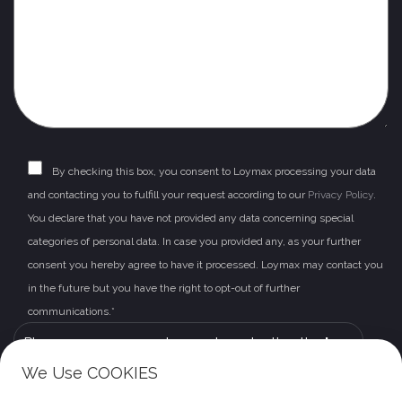
By checking this box, you consent to Loymax processing your data
and contacting you to fulfill your request according to our
Privacy Policy
.
You declare that you have not provided any data concerning special
categories of personal data. In case you provided any, as your further
consent you hereby agree to have it processed. Loymax may contact you
in the future but you have the right to opt-out of further
communications.*
Please leave this field empty.
Please prove you are human by selecting the
key
.
We Use COOKIES